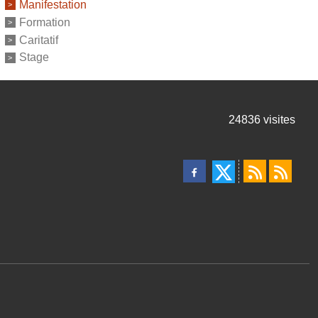
Manifestation
Formation
Caritatif
Stage
24836
visites