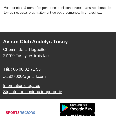
Vos données à caractère personnel sont conservées dans nos bases le
temps nécessaire au traitement de votre demande.
lire la suite...
Aviron Club Andelys Tosny
Chemin de la Haguette
27700
Tosny les trois lacs
Tél. :
06 08 32 71 53
acat27000@gmail.com
Informations légales
Signaler un contenu inapproprié
SPORTS
REGIONS